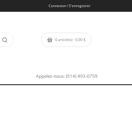
Connexion / S'enregistrer
0 article(s) - 0,00 $
Appelez-nous:
(514) 493-0759