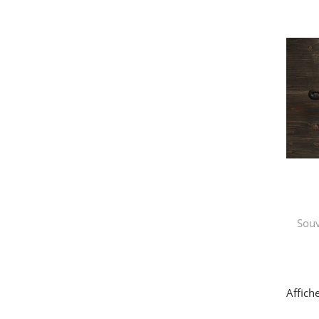
Souv
Affich