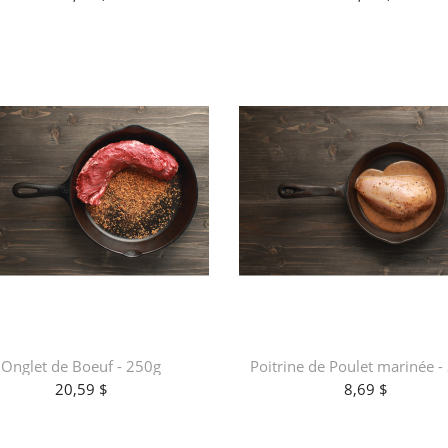
Onglet de Boeuf - 250g
Poitrine de Poulet marinée -
20,59 $
8,69 $