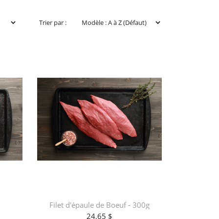
Trier par :
Filet d'épaule de Boeuf - 300g
24,65 $