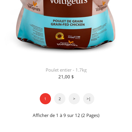
Poulet entier - 1.7kg
21,00 $
1
2
>
>|
Afficher de 1 à 9 sur 12 (2 Pages)