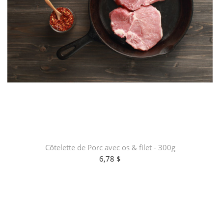
Côtelette de Porc avec os & filet - 300g
6,78 $