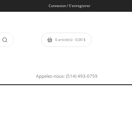
Connexion / S'enregistrer
0 article(s) - 0,00 $
Appelez-nous:
(514) 493-0759