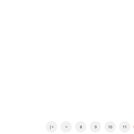
|<
<
8
9
10
11