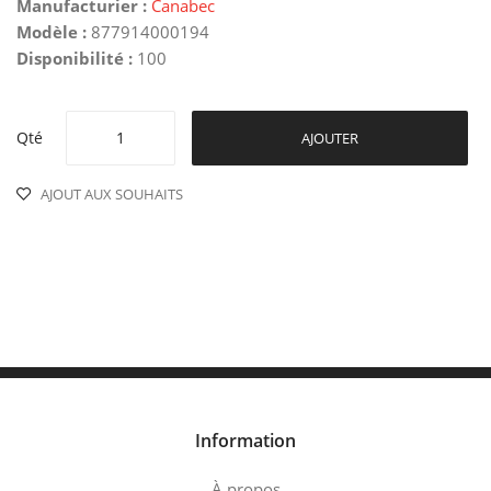
Manufacturier :
Canabec
Modèle :
877914000194
Disponibilité :
100
Qté
AJOUTER
AJOUT AUX SOUHAITS
Information
À propos