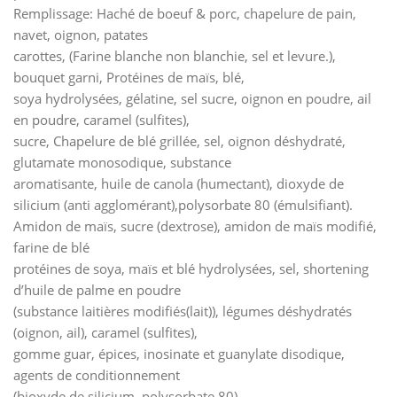
Remplissage: Haché de boeuf & porc, chapelure de pain,
navet, oignon, patates
carottes, (Farine blanche non blanchie, sel et levure.),
bouquet garni, Protéines de maïs, blé,
soya hydrolysées, gélatine, sel sucre, oignon en poudre, ail
en poudre, caramel (sulfites),
sucre, Chapelure de blé grillée, sel, oignon déshydraté,
glutamate monosodique, substance
aromatisante, huile de canola (humectant), dioxyde de
silicium (anti agglomérant),polysorbate 80 (émulsifiant).
Amidon de maïs, sucre (dextrose), amidon de maïs modifié,
farine de blé
protéines de soya, maïs et blé hydrolysées, sel, shortening
d’huile de palme en poudre
(substance laitières modifiés(lait)), légumes déshydratés
(oignon, ail), caramel (sulfites),
gomme guar, épices, inosinate et guanylate disodique,
agents de conditionnement
(bioxyde de silicium, polysorbate 80).